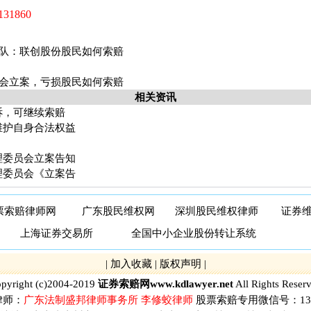
1860
队：联创股份股民如何索赔
会立案，亏损股民如何索赔
相关资讯
诉，可继续索赔
维护自身合法权益
理委员会立案告知
理委员会《立案告
票索赔律师网
广东股民维权网
深圳股民维权律师
证券
上海证券交易所
全国中小企业股份转让系统
|
加入收藏
|
版权声明
|
pyright (c)2004-2019
证券索赔网
www.kdlawyer.net
All Rights Reser
律师：
广东法制盛邦律师事务所 李修蛟律师
股票索赔专用微信号：1371