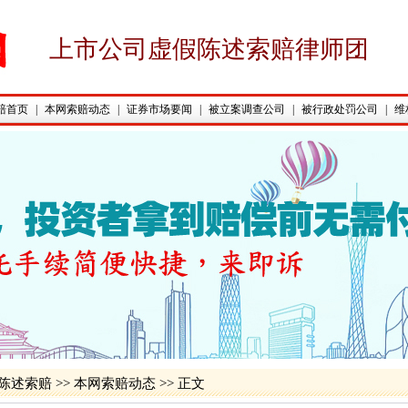
上市公司虚假陈述索赔律师团
赔首页
|
本网索赔动态
|
证券市场要闻
|
被立案调查公司
|
被行政处罚公司
|
维
陈述索赔
>>
本网索赔动态
>> 正文