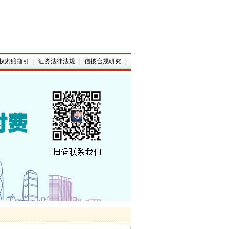
权索赔指引
|
证券法律法规
|
信披合规研究
|