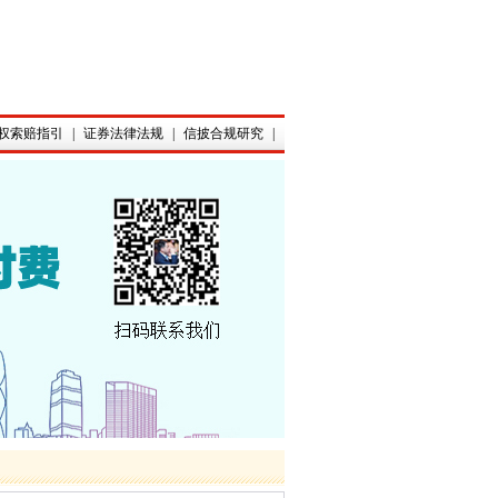
权索赔指引
|
证券法律法规
|
信披合规研究
|