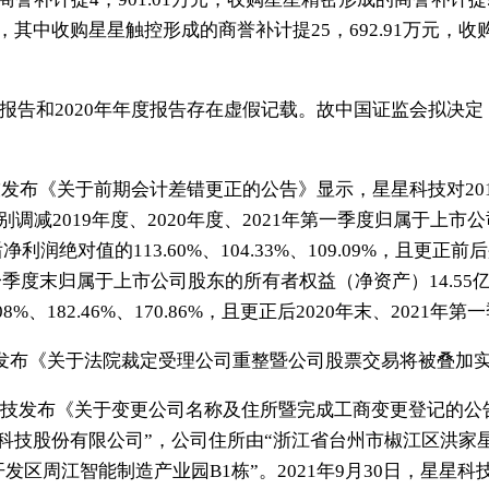
万元，其中收购星星触控形成的商誉补计提25，692.91万元，
报告和2020年年度报告存在虚假记载。故中国证监会拟决
发布《关于前期会计差错更正的公告》显示，星星科技对2019年
减2019年度、2020年度、2021年第一季度归属于上市公司股
净利润绝对值的113.60%、104.33%、109.09%，且更
第一季度末归属于上市公司股东的所有者权益（净资产）14.55亿元
8%、182.46%、170.86%，且更正后2020年末、2021
技发布《关于法院裁定受理公司重整暨公司股票交易将被叠加
科技发布《关于变更公司名称及住所暨完成工商变更登记的公
科技股份有限公司”，公司住所由“浙江省台州市椒江区洪家星
发区周江智能制造产业园B1栋”。2021年9月30日，星星