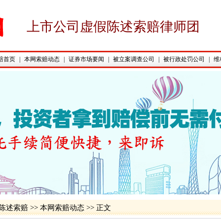
上市公司虚假陈述索赔律师团
赔首页
|
本网索赔动态
|
证券市场要闻
|
被立案调查公司
|
被行政处罚公司
|
维
陈述索赔
>>
本网索赔动态
>> 正文